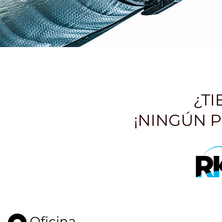
¿T
¡NINGÚN 
Oficina