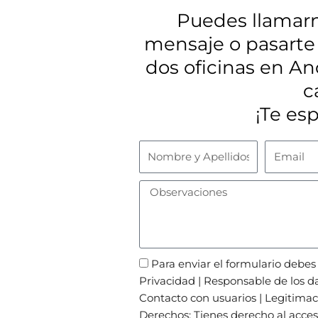
Puedes llamarn
mensaje o pasarte
dos oficinas en A
c
¡Te es
Nombre
Email
y
Apellidos
Observaciones
Política
Para enviar el formulario debes
de
Privacidad | Responsable de los 
Privacidad
Contacto con usuarios | Legitimac
Derechos: Tienes derecho al acceso,