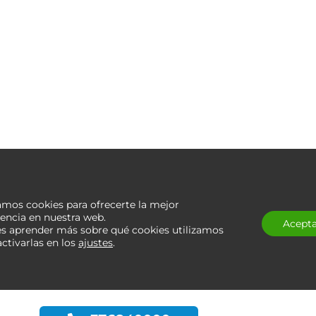
COMPRADORES
SOBRE NOSOTROS
Buscador
Equipo
Servicios
Soy RK
zamos cookies para ofrecerte la mejor
Opiniones de clientes
iencia en nuestra web.
Acept
s aprender más sobre qué cookies utilizamos
ctivarlas en los
ajustes
.
Sígu