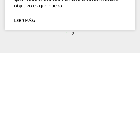
objetivo es que pueda
LEER MÁS»
1
2
VENDEDORES
AGENTES
Venter tu casa
Servicios
Herencias
Decide tu futuro
Cambio de casa
Herramientas para agentes
Gana más por tu casa
COMPRADORES
SOBRE