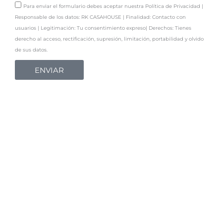
o
P
j
Para enviar el formulario debes aceptar nuestra Política de Privacidad |
s
n
o
e
Responsable de los datos: RK CASAHOUSE | Finalidad: Contacto con
a
l
usuarios | Legitimación: Tu consentimiento expreso| Derechos: Tienes
u
í
derecho al acceso, rectificación, supresión, limitación, portabilidad y olvido
n
t
de sus datos.
a
i
ENVIAR
o
c
p
a
c
d
i
e
ó
P
n
r
i
v
VENDEDORES
AGENTES
a
c
i
Venter tu casa
Servicios
d
Herencias
Decide tu futuro
a
d
Cambio de casa
Herramientas para agentes