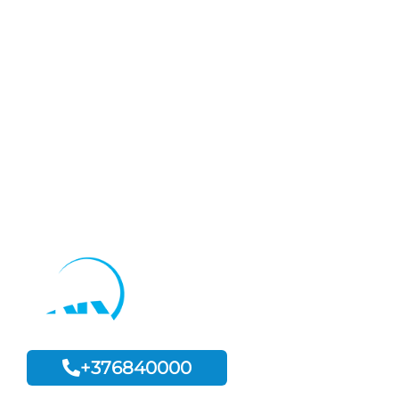
INMOBILIARIA
Andorra la Vella
Escaldes-Engordany
Sant Julià de Lòria
¿QUIERES VENDER TU CASA? LLÁMANOS AHORA
+376840000