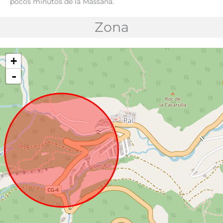
pocos minutos de la Massana.
Zona
+
-