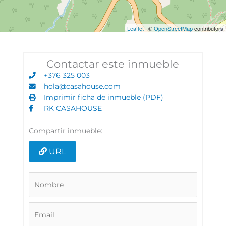
Leaflet
| ©
OpenStreetMap
contributors
Contactar este inmueble
+376 325 003
hola@casahouse.com
Imprimir ficha de inmueble (PDF)
RK CASAHOUSE
Compartir inmueble:
URL