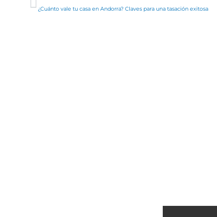
¿Cuánto vale tu casa en Andorra? Claves para una tasación exitosa
VENDEDORES
AGENTES
Venter tu casa
Servicios
Herencias
Decide tu futuro
Cambio de casa
Herramientas para agentes
Gana más por tu casa
¿QUIERES VENDER TU