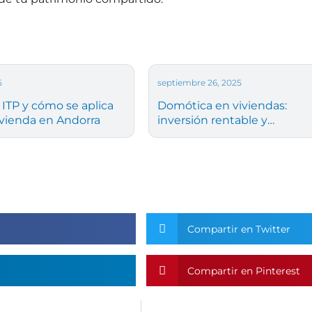
5
septiembre 26, 2025
 ITP y cómo se aplica
Domótica en viviendas:
ivienda en Andorra
inversión rentable y
revalorización
Compartir en Twitter
Compartir en Pinterest