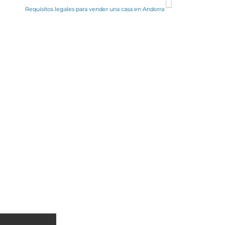
Requisitos legales para vender una casa en Andorra
INMOBILIARIA
Andorra la Vella
Escaldes-Engordany
Sant Julià de Lòria
enos en RRSS